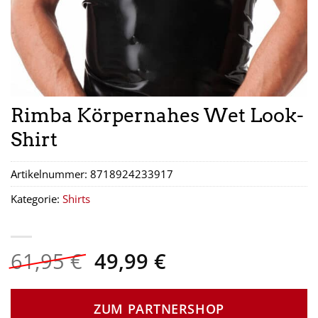
Rimba Körpernahes Wet Look-
Shirt
Artikelnummer:
8718924233917
Kategorie:
Shirts
Ursprünglicher
Aktueller
61,95
€
49,99
€
Preis
Preis
war:
ist:
ZUM PARTNERSHOP