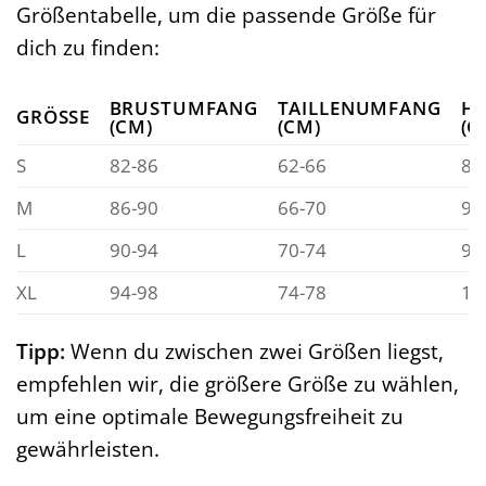
Größentabelle, um die passende Größe für
dich zu finden:
BRUSTUMFANG
TAILLENUMFANG
H
GRÖSSE
(CM)
(CM)
(C
S
82-86
62-66
88
M
86-90
66-70
92
L
90-94
70-74
96
XL
94-98
74-78
10
Tipp:
Wenn du zwischen zwei Größen liegst,
empfehlen wir, die größere Größe zu wählen,
um eine optimale Bewegungsfreiheit zu
gewährleisten.