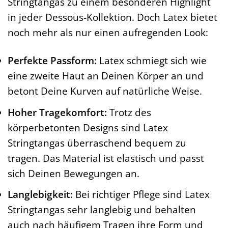
Stringtangas zu einem besonderen Highlight
in jeder Dessous-Kollektion. Doch Latex bietet
noch mehr als nur einen aufregenden Look:
Perfekte Passform:
Latex schmiegt sich wie
eine zweite Haut an Deinen Körper an und
betont Deine Kurven auf natürliche Weise.
Hoher Tragekomfort:
Trotz des
körperbetonten Designs sind Latex
Stringtangas überraschend bequem zu
tragen. Das Material ist elastisch und passt
sich Deinen Bewegungen an.
Langlebigkeit:
Bei richtiger Pflege sind Latex
Stringtangas sehr langlebig und behalten
auch nach häufigem Tragen ihre Form und