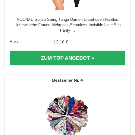
VOENXE Spitze String Tanga Damen Unterhosen,Nahtlos
Unterwäsche Frauen Mehrpack,Seamless Invisible Lace Slip
Panty ...
12,10 €
ZUM TOP ANGEBOT »
4