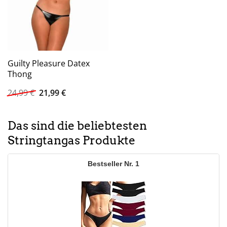
Guilty Pleasure Datex
Thong
Ursprünglicher
Aktueller
24,99
€
21,99
€
Preis
Preis
war:
ist:
24,99 €
21,99 €.
Das sind die beliebtesten
Stringtangas Produkte
1