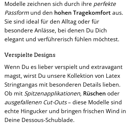
Modelle zeichnen sich durch ihre
perfekte
Passform
und den
hohen Tragekomfort
aus.
Sie sind ideal für den Alltag oder für
besondere Anlässe, bei denen Du Dich
elegant und verführerisch fühlen möchtest.
Verspielte Designs
Wenn Du es lieber verspielt und extravagant
magst, wirst Du unsere Kollektion von Latex
Stringtangas mit besonderen Details lieben.
Ob mit
Spitzenapplikationen
,
Rüschen
oder
ausgefallenen Cut-Outs
– diese Modelle sind
echte Hingucker und bringen frischen Wind in
Deine Dessous-Schublade.