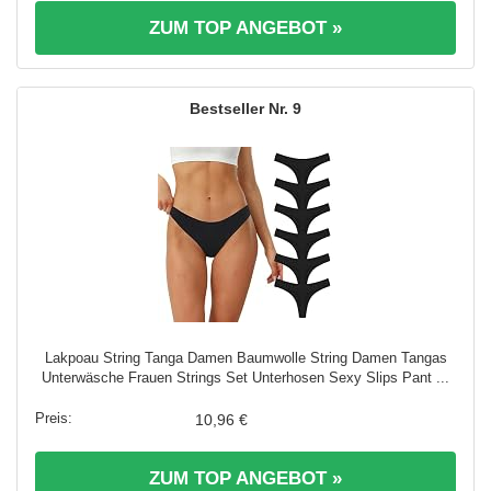
ZUM TOP ANGEBOT »
9
Lakpoau String Tanga Damen Baumwolle String Damen Tangas
Unterwäsche Frauen Strings Set Unterhosen Sexy Slips Pant ...
10,96 €
ZUM TOP ANGEBOT »