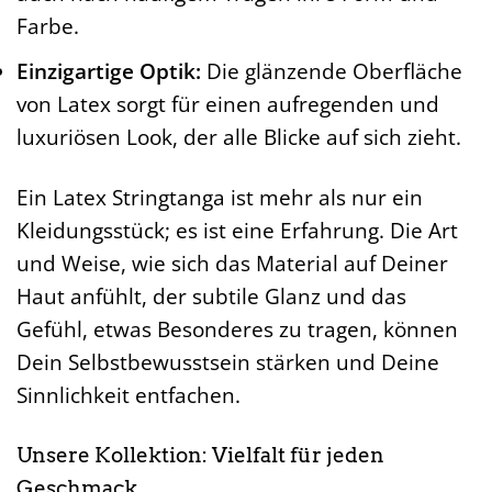
Farbe.
Einzigartige Optik:
Die glänzende Oberfläche
von Latex sorgt für einen aufregenden und
luxuriösen Look, der alle Blicke auf sich zieht.
Ein Latex Stringtanga ist mehr als nur ein
Kleidungsstück; es ist eine Erfahrung. Die Art
und Weise, wie sich das Material auf Deiner
Haut anfühlt, der subtile Glanz und das
Gefühl, etwas Besonderes zu tragen, können
Dein Selbstbewusstsein stärken und Deine
Sinnlichkeit entfachen.
Unsere Kollektion: Vielfalt für jeden
Geschmack