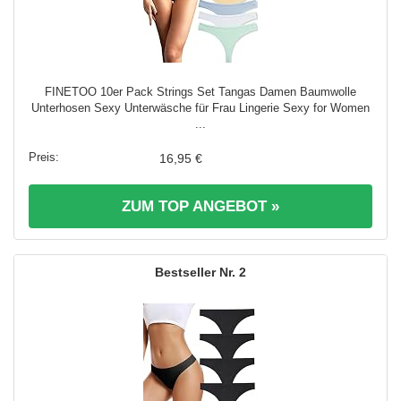
FINETOO 10er Pack Strings Set Tangas Damen Baumwolle
Unterhosen Sexy Unterwäsche für Frau Lingerie Sexy for Women
...
16,95 €
ZUM TOP ANGEBOT »
2