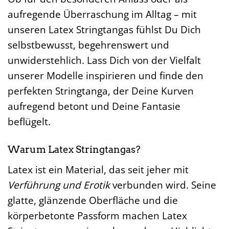
aufregende Überraschung im Alltag – mit
unseren Latex Stringtangas fühlst Du Dich
selbstbewusst, begehrenswert und
unwiderstehlich. Lass Dich von der Vielfalt
unserer Modelle inspirieren und finde den
perfekten Stringtanga, der Deine Kurven
aufregend betont und Deine Fantasie
beflügelt.
Warum Latex Stringtangas?
Latex ist ein Material, das seit jeher mit
Verführung und Erotik
verbunden wird. Seine
glatte, glänzende Oberfläche und die
körperbetonte Passform machen Latex