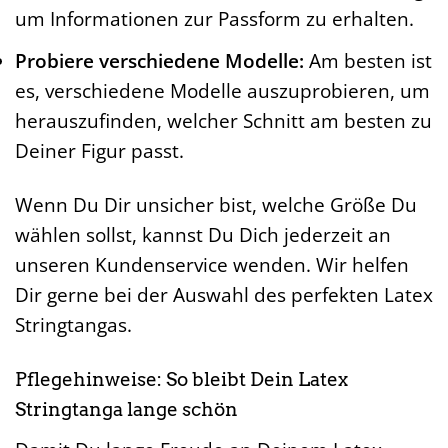
um Informationen zur Passform zu erhalten.
Probiere verschiedene Modelle:
Am besten ist
es, verschiedene Modelle auszuprobieren, um
herauszufinden, welcher Schnitt am besten zu
Deiner Figur passt.
Wenn Du Dir unsicher bist, welche Größe Du
wählen sollst, kannst Du Dich jederzeit an
unseren Kundenservice wenden. Wir helfen
Dir gerne bei der Auswahl des perfekten Latex
Stringtangas.
Pflegehinweise: So bleibt Dein Latex
Stringtanga lange schön