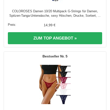
COLOROSES Damen 10/20 Multipack G-Strings für Damen,
Spitzen-Tanga-Unterwäsche, sexy Höschen, Drucke, Sortiert, ...
14,99 €
ZUM TOP ANGEBOT »
5